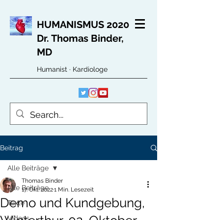
HUMANISMUS 2020
Dr. Thomas Binder,
MD
Humanist · Kardiologe
Beitrag
Alle Beiträge
Thomas Binder
Alle Beiträge
17. Okt. 2022
1 Min. Lesezeit
Demo und Kundgebung,
Texte
Videos