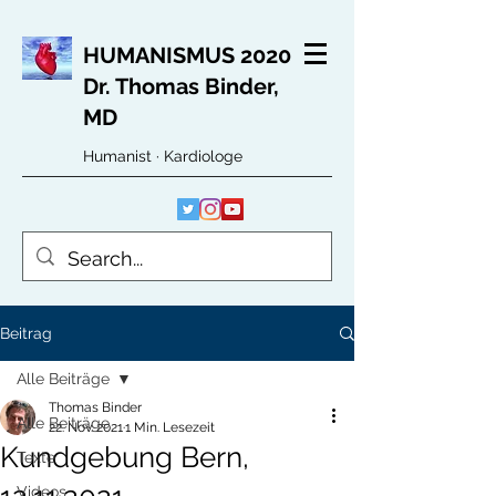
HUMANISMUS 2020
Dr. Thomas Binder,
MD
Humanist · Kardiologe
Beitrag
Alle Beiträge
Thomas Binder
Alle Beiträge
22. Nov. 2021
1 Min. Lesezeit
Kundgebung Bern,
Texte
Videos