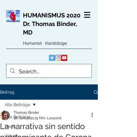
HUMANISMUS 2020
Dr. Thomas Binder,
MD
Humanist · Kardiologe
Beitrag
Alle Beiträge
Thomas Binder
Alle Beiträge
18. Juni 2021
15 Min. Lesezeit
La narrativa sin sentido
Texte
Videos