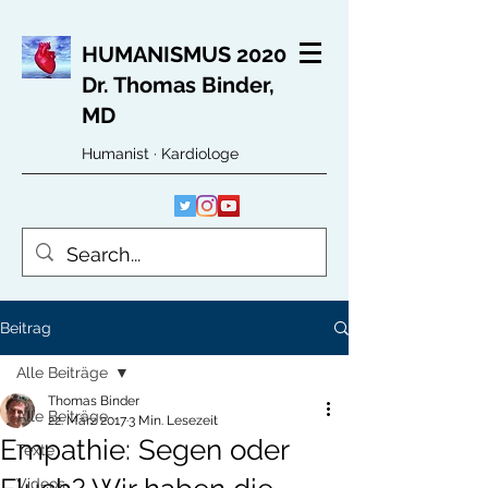
HUMANISMUS 2020
Dr. Thomas Binder,
MD
Humanist · Kardiologe
Beitrag
Alle Beiträge
Thomas Binder
Alle Beiträge
22. März 2017
3 Min. Lesezeit
Empathie: Segen oder
Texte
Videos