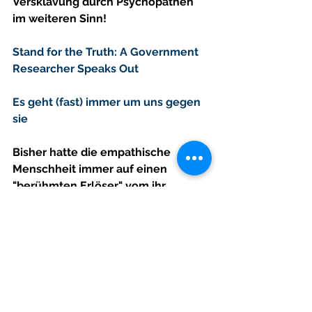
Versklavung durch Psychopathen 
im weiteren Sinn!
Stand for the Truth: A Government 
Researcher Speaks Out
Es geht (fast) immer um uns gegen 
sie
Bisher hatte die empathische 
Menschheit immer auf einen 
"berühmten Erlöser" vom ihr 
auferlegten Joch der 
"Psychopathen" gewartet, der bei 
seinem Auftauchen von ihren 
Peinigern jeweils ans Kreuz 
genagelt respektive von einem von 
ihnen ferngesteuerten 
Wahnsinnigen erschossen werden 