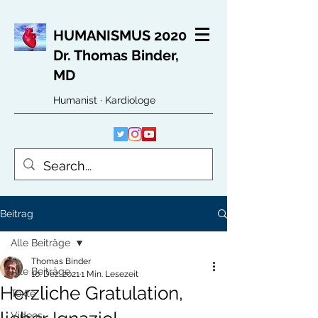
HUMANISMUS 2020
Dr. Thomas Binder,
MD
Humanist · Kardiologe
Beitrag
Alle Beiträge
Thomas Binder
Alle Beiträge
10. Dez. 2021
1 Min. Lesezeit
Herzliche Gratulation,
Texte
Videos