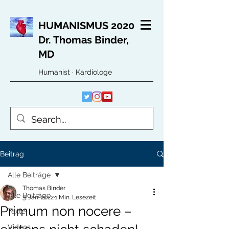
HUMANISMUS 2020
Dr. Thomas Binder,
MD
Humanist · Kardiologe
Beitrag
Alle Beiträge
Thomas Binder
Alle Beiträge
3. Jan. 2022
1 Min. Lesezeit
Primum non nocere –
Texte
Videos